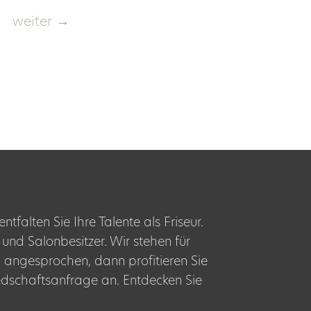
weiter
→
tfalten Sie Ihre Talente als Friseur.
 und Salonbesitzer. Wir stehen für
h angesprochen, dann profitieren Sie
iedschaftsanfrage an. Entdecken Sie