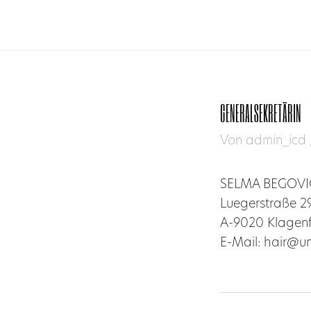
GENERALSEKRETÄRIN
Von
admin_icd
SELMA BEGOVI
Luegerstraße 2
A-9020 Klagenf
E-Mail: hair@un