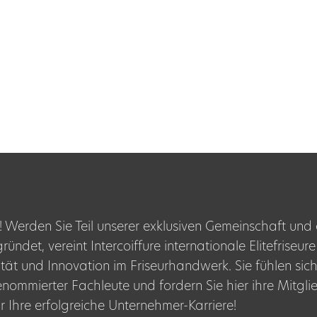
 Werden Sie Teil unserer exklusiven Gemeinschaft und en
det, vereint Intercoiffure internationale Elitefriseure
ität und Innovation im Friseurhandwerk. Sie fühlen sic
nommierter Fachleute und fordern Sie hier ihre Mitgl
r Ihre erfolgreiche Unternehmer-Karriere!