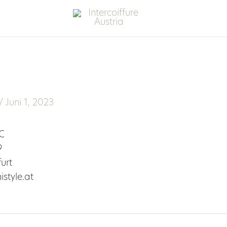
/
Juni 1, 2023
C
9
urt
istyle.at