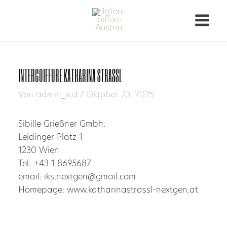
INTERCOIFFURE KATHARINA STRASSL
Von
admin_icd
/
Oktober 23, 2025
Sibille Grießner Gmbh.
Leidinger Platz 1
1230 Wien
Tel. +43 1 8695687
email: iks.nextgen@gmail.com
Homepage: www.katharinastrassl-nextgen.at