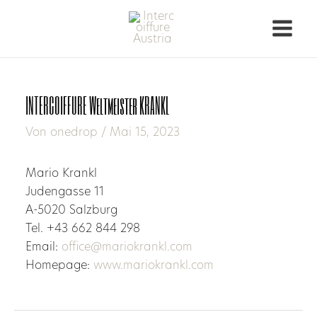
INTERCOIFFURE Weltmeister KRANKL
Von
onedrop
/
Mai 15, 2023
Mario Krankl
Judengasse 11
A-5020 Salzburg
Tel. +43 662 844 298
Email:
office@mariokrankl.com
Homepage:
www.mariokrankl.com