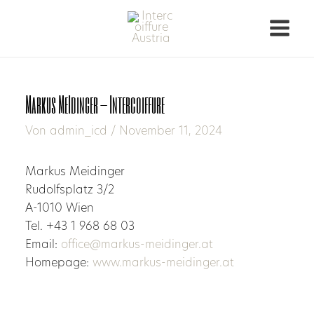
Markus MeIdinger – Intercoiffure
Von
admin_icd
/
November 11, 2024
Markus Meidinger
Rudolfsplatz 3/2
A-1010 Wien
Tel. +43 1 968 68 03
Email:
office@markus-meidinger.at
Homepage:
www.markus-meidinger.at