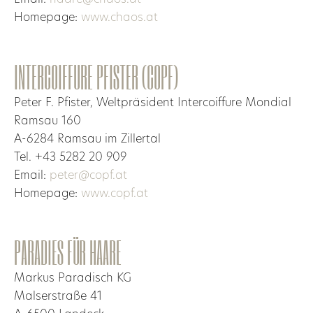
Email:
haare@chaos.at
Homepage:
www.chaos.at
INTERCOIFFURE PFISTER (COPF)
Peter F. Pfister, Weltpräsident Intercoiffure Mondial
Ramsau 160
A-6284 Ramsau im Zillertal
Tel. +43 5282 20 909
Email:
peter@copf.at
Homepage:
www.copf.at
PARADIES FÜR HAARE
Markus Paradisch KG
Malserstraße 41