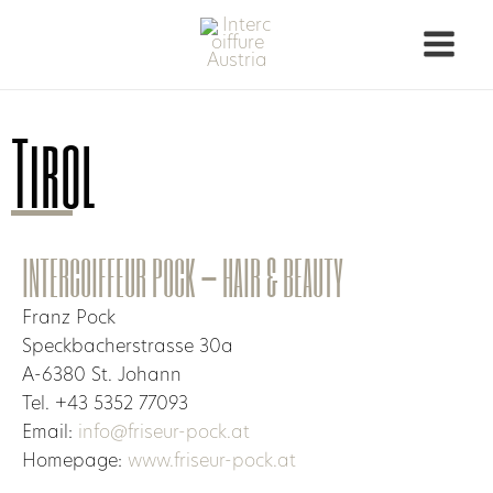
Tirol
INTERCOIFFEUR POCK – HAIR & BEAUTY
Franz Pock
Speckbacherstrasse 30a
A-6380 St. Johann
Tel. +43 5352 77093
Email:
info@friseur-pock.at
Homepage:
www.friseur-pock.at