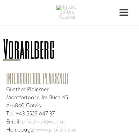
Vorarlberg
INTERCOIFFURE PLAICKNER
Günther Plaickner
Montfortpark, Im Buch 45
A-6840 Götzis
Tel. +43 5523 647 37
Email:
plaickner@aon.at
Homepage:
www.plaickner.at