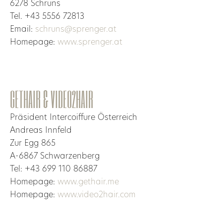
6278 Schruns
Tel. +43 5556 72813
Email:
schruns@sprenger.at
Homepage:
www.sprenger.at
GETHAIR & VIDEO2HAIR
Präsident Intercoiffure Österreich
Andreas Innfeld
Zur Egg 865
A-6867 Schwarzenberg
Tel: +43 699 110 86887
Homepage:
www.gethair.me
Homepage:
www.video2hair.com