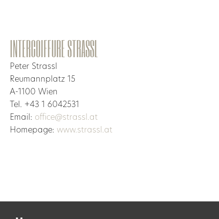
INTERCOIFFURE STRASSL
Peter Strassl
Reumannplatz 15
A-1100 Wien
Tel. +43 1 6042531
Email:
office@strassl.at
Homepage:
www.strassl.at