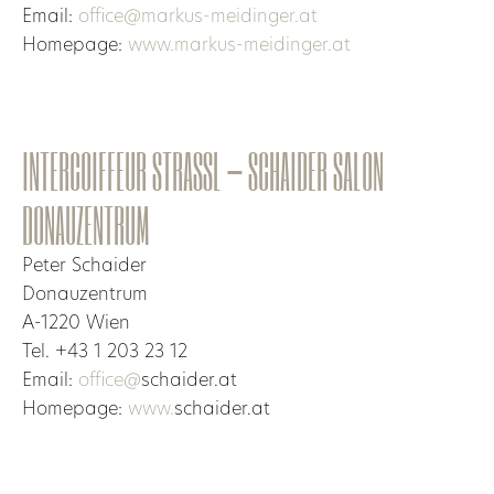
Email:
office@markus-meidinger.at
Homepage:
www.markus-meidinger.at
INTERCOIFFEUR STRASSL – SCHAIDER SALON
DONAUZENTRUM
Peter Schaider
Donauzentrum
A-1220 Wien
Tel. +43 1 203 23 12
Email:
office@
schaider.at
Homepage:
www.
schaider.at