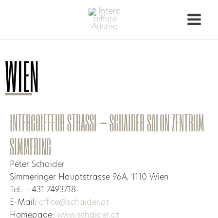
WIEN
INTERCOIFFEUR STRASSL – SCHAIDER SALON ZENTRUM
SIMMERING
Peter Schaider
Simmeringer Hauptstrasse 96A, 1110 Wien
Tel.: +431 7493718
E-Mail:
office@schaider.at
Homepage:
www.schaider.at