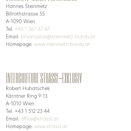
Hannes Steinmetz
Billrothstrasse 55
A-1090 Wien
Tel.
+43 1 367 47 47
Email:
privatsalon@steinmetz-bundy.at
Homepage:
w
ww.steinmetz-bundy.at
INTERCOIFFURE STRASSL-EXKLUSIV
Robert Hubatschek
Kärntner Ring 9-13
A-1010 Wien
Tel. +43 1 512 23 44
Email:
office@strassl.at
Homepage:
www.strassl.at